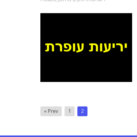
Posts
« Prev
1
2
pagination