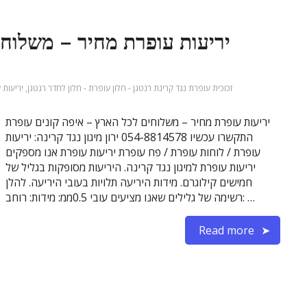
יריעות עופרת מחיר – משלוחי
זכוכית עופרת נגד קרינת רנטגן - חלון עופרת - חלון לחדר רנטגן
,
יריעות 
יריעות עופרת מחיר – משלוחים לכל הארץ – איפה קונים עופרת
התקשרו עכשיו 054-8814578 ירון מיגון נגד קרינה: יריעות
עופרת / לוחות עופרת / פח עופרת יריעות עופרת אנו מספקים
יריעות עופרת למיגון נגד קרינה. היריעות מסופקות בגליל של
חמישים קילוגרם. מידות היריעה תלויות בעובי היריעה. להלן
רשימה של גלילים שאנו מציעים עובי 0.5ממ: מידות: רוחב: …
Read more