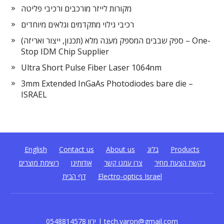
מקורות לייזר מורכבים ורכיבי פליטה
רכיבי גילוי מתקדמים וגלאים מיוחדים
ספק שבבים המספק מענה מלא (תכנון, ייצור ואריזה) – One-
Stop IDM Chip Supplier
Ultra Short Pulse Fiber Laser 1064nm
3mm Extended InGaAs Photodiodes bare die –
ISRAEL
English
Contact us
About us
בלוג
Products
בקשת הצעת מחיר
צרו עמנו קשר
אודותינו
רשימת מוצרים
דף הבית
Electro-optics Israel
0548814578 ירון | tech.yaron@gmail.com