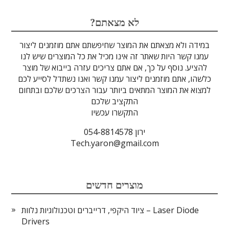
לדים
גבישים
עדשות
אופטיקה
טרה-הרץ
מוליכי אור
מיגון קרינה
מקורות אור
מוצרי קוורץ
אלקטרוניקה
מוצרים אחרים
סיבים אופטיים
גלאים וחיישנים
זכוכיות וציפויים
ספקטרוסקופיה
מסננים אופטיים
הדמיה ומצלמות
מתקנים לרפואה
לייזרים ומוצרי בטיחות לייזר
אופטומכניקה ובקרת תנועה
?לא מצאתם
במידה ולא מצאתם את המוצר שחיפשתם אתם מוזמנים ליצור
עמנו קשר היות שאתר זה אינו מכיל את כל המוצרים שיש לנו
להציע. נוסף על כך, אם אתם צריכים עזרה בייבוא של מוצר
כלשהו, אתם מוזמנים ליצור עמנו קשר ואנו נשתדל לסייע לכם
למצוא את המוצר המתאים ביותר עבור הצרכים שלכם ובתחום
התקציב שלכם
התקשרו עכשיו
ירון 054-8814578
Tech.yaron@gmail.com
מוצרים חדשים
ציוד היקפי, דרייברים וטכנולוגיות נלוות – Laser Diode
Drivers