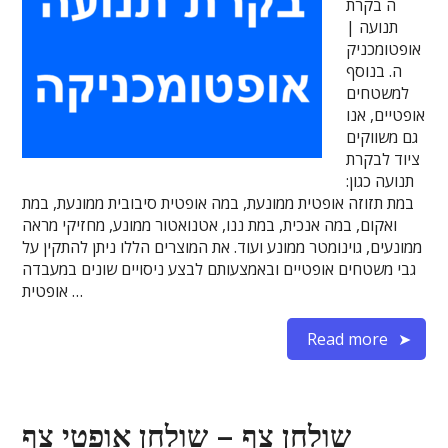
ה בקרת
תנועה |
אופטומכניק
ה. בנוסף
למשטחים
אופטיים, אנו
גם משווקים
ציוד לבקרת
תנועה כגון:
במת תזוזה אופטית ממונעת, במה אופטית סיבובית ממונעת, במת
ואקום, במה אנכית, במת ננו, אטנואטור ממונע, מחזיקי מראה
ממונעים, גוינומטר ממונע ועוד. את המוצרים הללו ניתן להתקין על
גבי משטחים אופטיים ובאמצעותם לבצע ניסויים שונים במעבדה
אופטית …
Read more
שולחן צף – שולחן אופטי צף