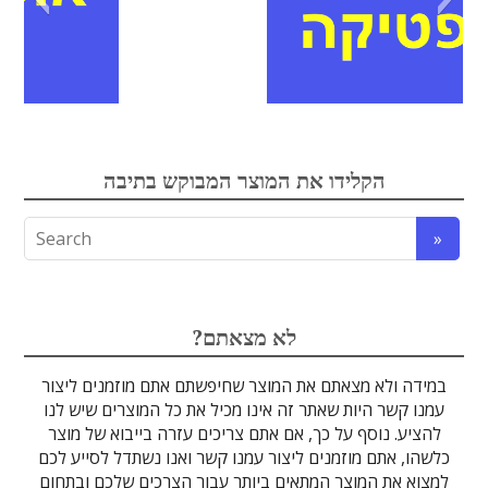
אופטיקה
הקלידו את המוצר המבוקש בתיבה
לדים
גבישים
עדשות
טרה-הרץ
מוליכי אור
מיגון קרינה
מקורות אור
מוצרי קוורץ
אלקטרוניקה
מוצרים אחרים
סיבים אופטיים
גלאים וחיישנים
זכוכיות וציפויים
ספקטרוסקופיה
מסננים אופטיים
הדמיה ומצלמות
מתקנים לרפואה
לייזרים ומוצרי בטיחות לייזר
אופטומכניקה ובקרת תנועה
?לא מצאתם
במידה ולא מצאתם את המוצר שחיפשתם אתם מוזמנים ליצור
עמנו קשר היות שאתר זה אינו מכיל את כל המוצרים שיש לנו
להציע. נוסף על כך, אם אתם צריכים עזרה בייבוא של מוצר
כלשהו, אתם מוזמנים ליצור עמנו קשר ואנו נשתדל לסייע לכם
למצוא את המוצר המתאים ביותר עבור הצרכים שלכם ובתחום