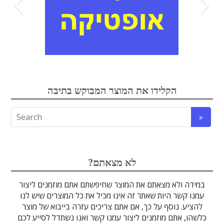
אלקטרואופטיקה
הקלידו את המוצר המבוקש בתיבה
לדים
גבישים
עדשות
אופטיקה
טרה-הרץ
מוליכי אור
מיגון קרינה
מקורות אור
מוצרי קוורץ
אלקטרוניקה
מוצרים אחרים
סיבים אופטיים
גלאים וחיישנים
זכוכיות וציפויים
ספקטרוסקופיה
מסננים אופטיים
הדמיה ומצלמות
מתקנים לרפואה
לייזרים ומוצרי בטיחות לייזר
אופטומכניקה ובקרת תנועה
?לא מצאתם
במידה ולא מצאתם את המוצר שחיפשתם אתם מוזמנים ליצור
עמנו קשר היות שאתר זה אינו מכיל את כל המוצרים שיש לנו
להציע. נוסף על כך, אם אתם צריכים עזרה בייבוא של מוצר
כלשהו, אתם מוזמנים ליצור עמנו קשר ואנו נשתדל לסייע לכם