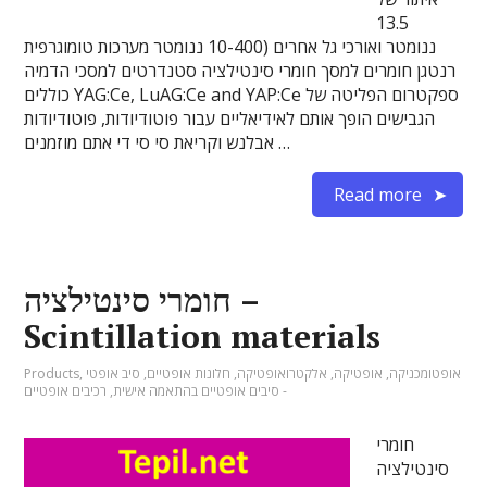
13.5
ננומטר ואורכי גל אחרים (10-400 ננומטר מערכות טומוגרפית
רנטגן חומרים למסך חומרי סינטילציה סטנדרטים למסכי הדמיה
כוללים YAG:Ce, LuAG:Ce and YAP:Ce ספקטרום הפליטה של
הגבישים הופך אותם לאידיאליים עבור פוטודיודות, פוטודיודות
אבלנש וקריאת סי סי די אתם מוזמנים …
Read more
חומרי סינטילציה –
Scintillation materials
אופטומכניקה
,
אופטיקה
,
אלקטרואופטיקה
,
חלונות אופטיים
,
סיב אופטי
,
Products
- סיבים אופטיים בהתאמה אישית
,
רכיבים אופטיים
חומרי
סינטילציה