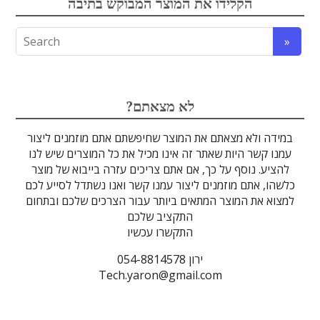
הקלידו את המוצר המבוקש בתיבה
לדים
גבישים
עדשות
טרה-הרץ
מוליכי אור
מיגון קרינה
מקורות אור
מוצרי קוורץ
אלקטרוניקה
מוצרים אחרים
סיבים אופטיים
גלאים וחיישנים
זכוכיות וציפויים
ספקטרוסקופיה
מסננים אופטיים
הדמיה ומצלמות
מתקנים לרפואה
לייזרים ומוצרי בטיחות לייזר
אופטומכניקה ובקרת תנועה
?לא מצאתם
במידה ולא מצאתם את המוצר שחיפשתם אתם מוזמנים ליצור
עמנו קשר היות שאתר זה אינו מכיל את כל המוצרים שיש לנו
להציע. נוסף על כך, אם אתם צריכים עזרה בייבוא של מוצר
כלשהו, אתם מוזמנים ליצור עמנו קשר ואנו נשתדל לסייע לכם
למצוא את המוצר המתאים ביותר עבור הצרכים שלכם ובתחום
התקציב שלכם
התקשרו עכשיו
ירון 054-8814578
Tech.yaron@gmail.com