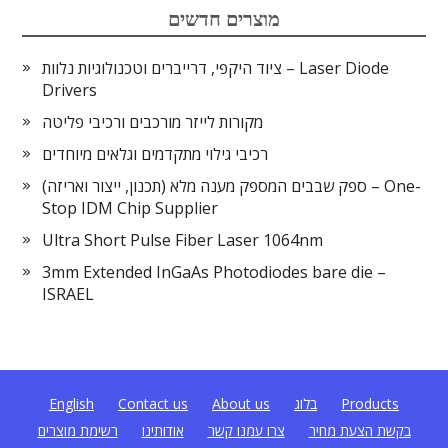
מוצרים חדשים
ציוד היקפי, דרייברים וטכנולוגיות נלוות – Laser Diode
Drivers
מקורות לייזר מורכבים ורכיבי פליטה
רכיבי גילוי מתקדמים וגלאים מיוחדים
ספק שבבים המספק מענה מלא (תכנון, ייצור ואריזה) – One-
Stop IDM Chip Supplier
Ultra Short Pulse Fiber Laser 1064nm
3mm Extended InGaAs Photodiodes bare die –
ISRAEL
Products
בלוג
About us
Contact us
English
בקשת הצעת מחיר
צרו עמנו קשר
אודותינו
רשימת מוצרים