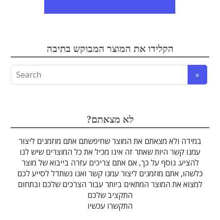
אלקטרואופטיקה
הקלידו את המוצר המבוקש בתיבה
לדים
גבישים
עדשות
אופטיקה
טרה-הרץ
מוליכי אור
מיגון קרינה
מקורות אור
מוצרי קוורץ
אלקטרוניקה
מוצרים אחרים
סיבים אופטיים
גלאים וחיישנים
זכוכיות וציפויים
ספקטרוסקופיה
מסננים אופטיים
הדמיה ומצלמות
מתקנים לרפואה
לייזרים ומוצרי בטיחות לייזר
אופטומכניקה ובקרת תנועה
?לא מצאתם
במידה ולא מצאתם את המוצר שחיפשתם אתם מוזמנים ליצור
עמנו קשר היות שאתר זה אינו מכיל את כל המוצרים שיש לנו
להציע. נוסף על כך, אם אתם צריכים עזרה בייבוא של מוצר
כלשהו, אתם מוזמנים ליצור עמנו קשר ואנו נשתדל לסייע לכם
למצוא את המוצר המתאים ביותר עבור הצרכים שלכם ובתחום
התקציב שלכם
התקשרו עכשיו