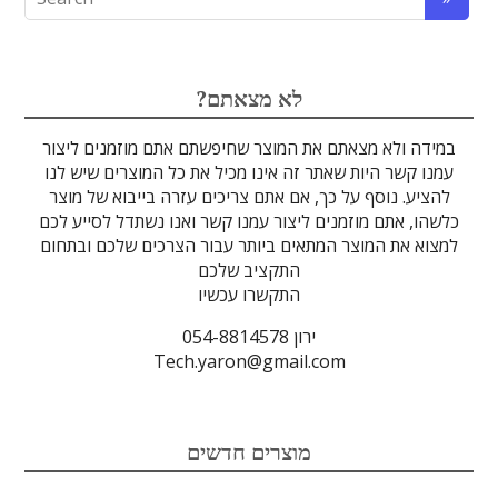
לדים
גבישים
עדשות
אופטיקה
טרה-הרץ
מוליכי אור
מיגון קרינה
מקורות אור
מוצרי קוורץ
אלקטרוניקה
מוצרים אחרים
סיבים אופטיים
גלאים וחיישנים
זכוכיות וציפויים
ספקטרוסקופיה
מסננים אופטיים
הדמיה ומצלמות
מתקנים לרפואה
לייזרים ומוצרי בטיחות לייזר
אופטומכניקה ובקרת תנועה
?לא מצאתם
במידה ולא מצאתם את המוצר שחיפשתם אתם מוזמנים ליצור
עמנו קשר היות שאתר זה אינו מכיל את כל המוצרים שיש לנו
להציע. נוסף על כך, אם אתם צריכים עזרה בייבוא של מוצר
כלשהו, אתם מוזמנים ליצור עמנו קשר ואנו נשתדל לסייע לכם
למצוא את המוצר המתאים ביותר עבור הצרכים שלכם ובתחום
התקציב שלכם
התקשרו עכשיו
ירון 054-8814578
Tech.yaron@gmail.com
מוצרים חדשים