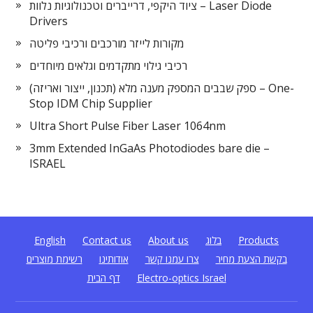
ציוד היקפי, דרייברים וטכנולוגיות נלוות – Laser Diode
Drivers
מקורות לייזר מורכבים ורכיבי פליטה
רכיבי גילוי מתקדמים וגלאים מיוחדים
ספק שבבים המספק מענה מלא (תכנון, ייצור ואריזה) – One-
Stop IDM Chip Supplier
Ultra Short Pulse Fiber Laser 1064nm
3mm Extended InGaAs Photodiodes bare die –
ISRAEL
Products
בלוג
About us
Contact us
English
בקשת הצעת מחיר
צרו עמנו קשר
אודותינו
רשימת מוצרים
Electro-optics Israel
דף הבית