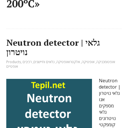
200ºC»
Neutron detector | גלאי
נויטרון
אופטומכניקה
,
אופטיקה
,
אלקטרואופטיקה
,
גלאים וחיישנים
,
רכיבים
,
Products
אופטיים
Neutron
detector |
גלאי נויטרון
אנו
מספקים
גלאי
נויטרונים
קומפקטי