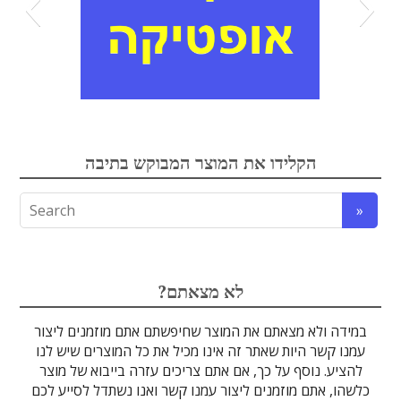
אלקטרואופטיקה
הקלידו את המוצר המבוקש בתיבה
לדים
גבישים
עדשות
אופטיקה
טרה-הרץ
מוליכי אור
מיגון קרינה
מקורות אור
מוצרי קוורץ
אלקטרוניקה
מוצרים אחרים
סיבים אופטיים
גלאים וחיישנים
זכוכיות וציפויים
ספקטרוסקופיה
מסננים אופטיים
הדמיה ומצלמות
מתקנים לרפואה
לייזרים ומוצרי בטיחות לייזר
אופטומכניקה ובקרת תנועה
?לא מצאתם
במידה ולא מצאתם את המוצר שחיפשתם אתם מוזמנים ליצור
עמנו קשר היות שאתר זה אינו מכיל את כל המוצרים שיש לנו
להציע. נוסף על כך, אם אתם צריכים עזרה בייבוא של מוצר
כלשהו, אתם מוזמנים ליצור עמנו קשר ואנו נשתדל לסייע לכם