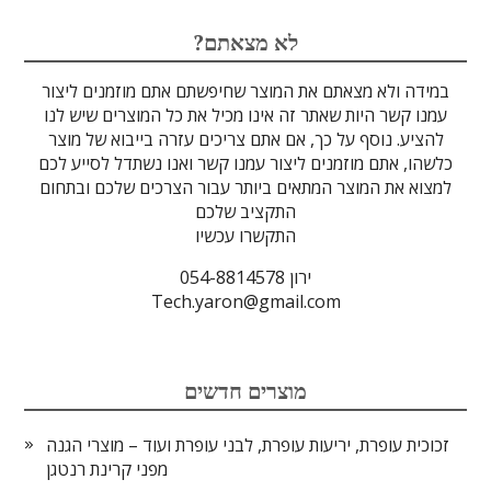
לדים
גבישים
עדשות
טרה-הרץ
מוליכי אור
מיגון קרינה
מקורות אור
מוצרי קוורץ
אלקטרוניקה
מוצרים אחרים
סיבים אופטיים
גלאים וחיישנים
זכוכיות וציפויים
ספקטרוסקופיה
מסננים אופטיים
הדמיה ומצלמות
מתקנים לרפואה
אלקטרואופטיקה
לייזרים ומוצרי בטיחות לייזר
אופטומכניקה ובקרת תנועה
?לא מצאתם
במידה ולא מצאתם את המוצר שחיפשתם אתם מוזמנים ליצור
עמנו קשר היות שאתר זה אינו מכיל את כל המוצרים שיש לנו
להציע. נוסף על כך, אם אתם צריכים עזרה בייבוא של מוצר
כלשהו, אתם מוזמנים ליצור עמנו קשר ואנו נשתדל לסייע לכם
למצוא את המוצר המתאים ביותר עבור הצרכים שלכם ובתחום
התקציב שלכם
התקשרו עכשיו
ירון 054-8814578
Tech.yaron@gmail.com
מוצרים חדשים
זכוכית עופרת, יריעות עופרת, לבני עופרת ועוד – מוצרי הגנה
מפני קרינת רנטגן