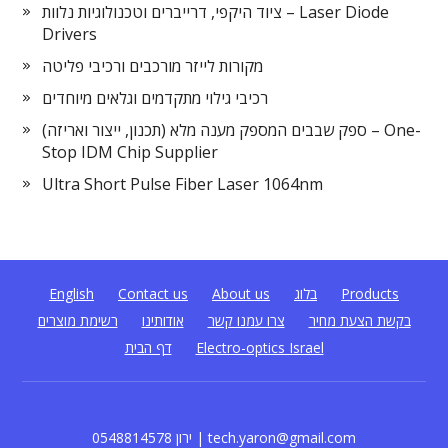
ציוד היקפי, דרייברים וטכנולוגיות נלוות – Laser Diode
Drivers
מקורות לייזר מורכבים ורכיבי פליטה
רכיבי גילוי מתקדמים וגלאים מיוחדים
ספק שבבים המספק מענה מלא (תכנון, ייצור ואריזה) – One-
Stop IDM Chip Supplier
Ultra Short Pulse Fiber Laser 1064nm
Products
בלוג
About us
Contact us
English
בקשת הצעת מחיר
צרו עמנו קשר
אודותינו
רשימת מוצרים
Electro-optics Israel
דף הבית
0548814578 ירון | tech.yaron@gmail.com