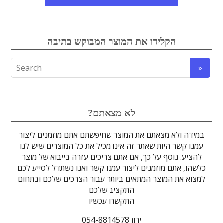
אלקטרואופטיקה
הקלידו את המוצר המבוקש בתיבה
לדים
גבישים
עדשות
אופטיקה
טרה-הרץ
מוליכי אור
מיגון קרינה
מקורות אור
מוצרי קוורץ
אלקטרוניקה
מוצרים אחרים
סיבים אופטיים
גלאים וחיישנים
זכוכיות וציפויים
ספקטרוסקופיה
מסננים אופטיים
הדמיה ומצלמות
מתקנים לרפואה
לייזרים ומוצרי בטיחות לייזר
אופטומכניקה ובקרת תנועה
?לא מצאתם
במידה ולא מצאתם את המוצר שחיפשתם אתם מוזמנים ליצור
עמנו קשר היות שאתר זה אינו מכיל את כל המוצרים שיש לנו
להציע. נוסף על כך, אם אתם צריכים עזרה בייבוא של מוצר
כלשהו, אתם מוזמנים ליצור עמנו קשר ואנו נשתדל לסייע לכם
למצוא את המוצר המתאים ביותר עבור הצרכים שלכם ובתחום
התקציב שלכם
התקשרו עכשיו
ירון 054-8814578