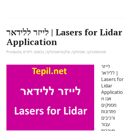
לייזר ללידאר | Lasers for Lidar
Application
אופטומכניקה
,
אופטיקה
,
אלקטרואופטיקה
,
גבישים
,
לייזרים
,
Products
לייזר
ללידאר |
Lasers for
Lidar
Applicatio
n אנו
מספקים
פתרונות
ורכיבים
עבור
מערכות