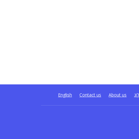
וג
About us
Contact us
English