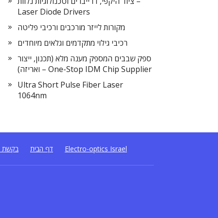
ציוד היקפי, דרייברים וטכנולוגיות נלוות –
Laser Diode Drivers
מקורות לייזר מורכבים ורכיבי פליטה
רכיבי גילוי מתקדמים וגלאים מיוחדים
ספק שבבים המספק מענה מלא (תכנון, ייצור
ואריזה) – One-Stop IDM Chip Supplier
Ultra Short Pulse Fiber Laser
1064nm
Electro-optics Israel
דף הבית
בקשת ה