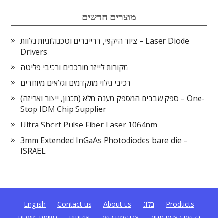
מוצרים חדשים
ציוד היקפי, דרייברים וטכנולוגיות נלוות – Laser Diode
Drivers
מקורות לייזר מורכבים ורכיבי פליטה
רכיבי גילוי מתקדמים וגלאים מיוחדים
ספק שבבים המספק מענה מלא (תכנון, ייצור ואריזה) – One-
Stop IDM Chip Supplier
Ultra Short Pulse Fiber Laser 1064nm
3mm Extended InGaAs Photodiodes bare die –
ISRAEL
Products
בלוג
About us
Contact us
English
בקשת הצעת מחיר
צרו עמנו קשר
אודותינו
רשימת מוצרים