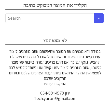
הקלידו את המוצר המבוקש בתיבה
לדים
גבישים
עדשות
טרה-הרץ
מוליכי אור
מיגון קרינה
מקורות אור
מוצרי קוורץ
אלקטרוניקה
מוצרים אחרים
סיבים אופטיים
גלאים וחיישנים
זכוכיות וציפויים
ספקטרוסקופיה
מסננים אופטיים
הדמיה ומצלמות
מתקנים לרפואה
לייזרים ומוצרי בטיחות לייזר
אופטומכניקה ובקרת תנועה
?לא מצאתם
במידה ולא מצאתם את המוצר שחיפשתם אתם מוזמנים ליצור
עמנו קשר היות שאתר זה אינו מכיל את כל המוצרים שיש לנו
להציע. נוסף על כך, אם אתם צריכים עזרה בייבוא של מוצר
כלשהו, אתם מוזמנים ליצור עמנו קשר ואנו נשתדל לסייע לכם
למצוא את המוצר המתאים ביותר עבור הצרכים שלכם ובתחום
התקציב שלכם
התקשרו עכשיו
ירון 054-8814578
Tech.yaron@gmail.com