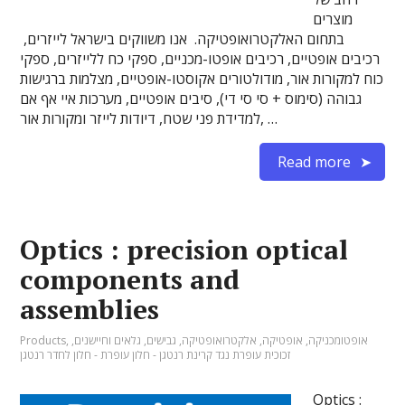
מוצרים
בתחום האלקטרואופטיקה. אנו משווקים בישראל לייזרים,
רכיבים אופטיים, רכיבים אופטו-מכניים, ספקי כח ללייזרים, ספקי
כוח למקורות אור, מודולטורים אקוסטו-אופטיים, מצלמות ברגישות
גבוהה (סימוס + סי סי די), סיבים אופטיים, מערכות איי אף אם
למדידת פני שטח, דיודות לייזר ומקורות אור, …
Read more
Optics : precision optical
components and
assemblies
אופטומכניקה
,
אופטיקה
,
אלקטרואופטיקה
,
גבישים
,
גלאים וחיישנים
,
,
Products
זכוכית עופרת נגד קרינת רנטגן - חלון עופרת - חלון לחדר רנטגן
Optics :