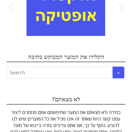
אלקטרואופטיקה
הקלידו את המוצר המבוקש בתיבה
לדים
גבישים
עדשות
אופטיקה
טרה-הרץ
מוליכי אור
מיגון קרינה
מקורות אור
מוצרי קוורץ
אלקטרוניקה
מוצרים אחרים
סיבים אופטיים
גלאים וחיישנים
זכוכיות וציפויים
ספקטרוסקופיה
מסננים אופטיים
הדמיה ומצלמות
מתקנים לרפואה
לייזרים ומוצרי בטיחות לייזר
אופטומכניקה ובקרת תנועה
?לא מצאתם
במידה ולא מצאתם את המוצר שחיפשתם אתם מוזמנים ליצור
עמנו קשר היות שאתר זה אינו מכיל את כל המוצרים שיש לנו
להציע. נוסף על כך, אם אתם צריכים עזרה בייבוא של מוצר
כלשהו, אתם מוזמנים ליצור עמנו קשר ואנו נשתדל לסייע לכם