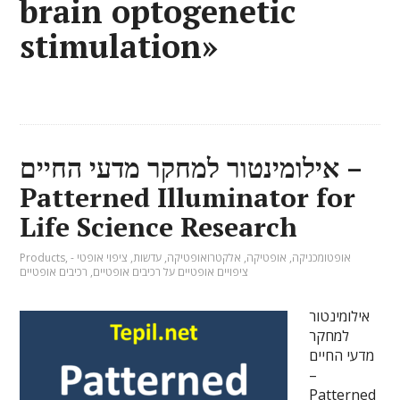
brain optogenetic
stimulation»
אילומינטור למחקר מדעי החיים –
Patterned Illuminator for
Life Science Research
אופטומכניקה
,
אופטיקה
,
אלקטרואופטיקה
,
עדשות
,
ציפוי אופטי -
,
Products
ציפויים אופטיים על רכיבים אופטיים
,
רכיבים אופטיים
אילומינטור
למחקר
מדעי החיים
–
Patterned