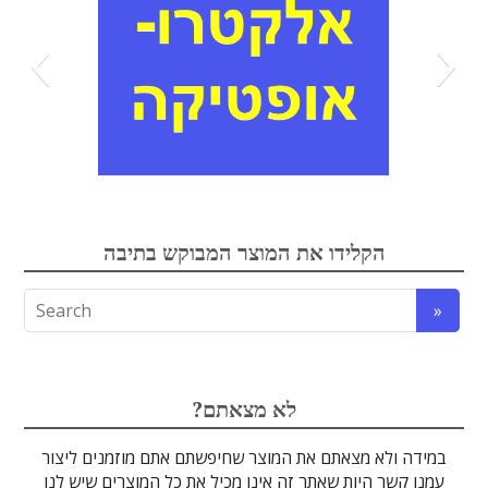
אלקטרואופטיקה
הקלידו את המוצר המבוקש בתיבה
לדים
גבישים
עדשות
אופטיקה
טרה-הרץ
מוליכי אור
מיגון קרינה
מקורות אור
מוצרי קוורץ
אלקטרוניקה
מוצרים אחרים
סיבים אופטיים
גלאים וחיישנים
זכוכיות וציפויים
ספקטרוסקופיה
מסננים אופטיים
הדמיה ומצלמות
מתקנים לרפואה
לייזרים ומוצרי בטיחות לייזר
אופטומכניקה ובקרת תנועה
?לא מצאתם
במידה ולא מצאתם את המוצר שחיפשתם אתם מוזמנים ליצור
עמנו קשר היות שאתר זה אינו מכיל את כל המוצרים שיש לנו