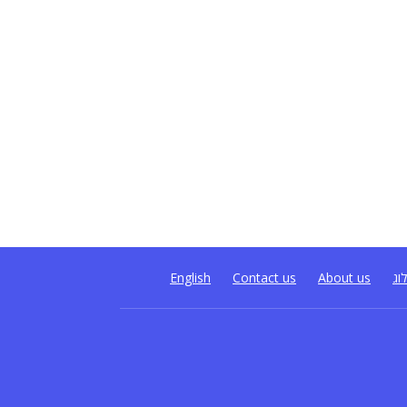
וג
About us
Contact us
English