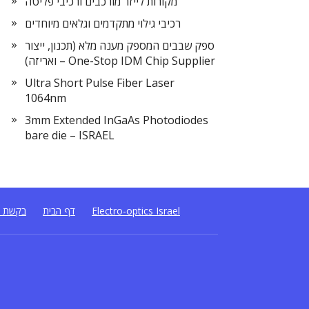
מקורות לייזר מורכבים ורכיבי פליטה
רכיבי גילוי מתקדמים וגלאים מיוחדים
ספק שבבים המספק מענה מלא (תכנון, ייצור
ואריזה) – One-Stop IDM Chip Supplier
Ultra Short Pulse Fiber Laser
1064nm
3mm Extended InGaAs Photodiodes
bare die – ISRAEL
Electro-optics Israel
דף הבית
בקשת ה