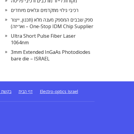
מקורות לייזר מורכבים ורכיבי פליטה
רכיבי גילוי מתקדמים וגלאים מיוחדים
ספק שבבים המספק מענה מלא (תכנון, ייצור
ואריזה) – One-Stop IDM Chip Supplier
Ultra Short Pulse Fiber Laser
1064nm
3mm Extended InGaAs Photodiodes
bare die – ISRAEL
Electro-optics Israel
דף הבית
בקשת ה