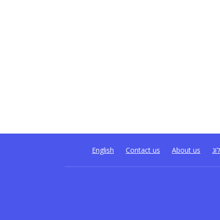
וג
About us
Contact us
English