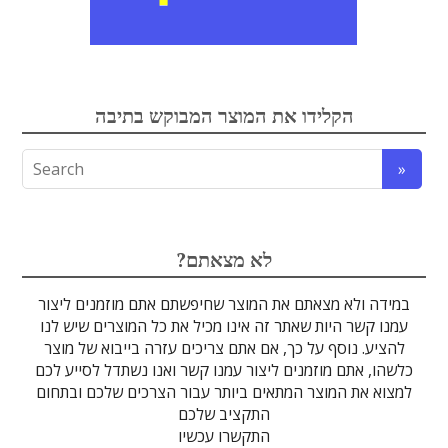
אלקטרואופטיקה
הקלידו את המוצר המבוקש בתיבה
לדים
גבישים
עדשות
אופטיקה
טרה-הרץ
מוליכי אור
מיגון קרינה
מקורות אור
מוצרי קוורץ
אלקטרוניקה
מוצרים אחרים
סיבים אופטיים
גלאים וחיישנים
זכוכיות וציפויים
ספקטרוסקופיה
מסננים אופטיים
הדמיה ומצלמות
מתקנים לרפואה
לייזרים ומוצרי בטיחות לייזר
אופטומכניקה ובקרת תנועה
?לא מצאתם
במידה ולא מצאתם את המוצר שחיפשתם אתם מוזמנים ליצור
עמנו קשר היות שאתר זה אינו מכיל את כל המוצרים שיש לנו
להציע. נוסף על כך, אם אתם צריכים עזרה בייבוא של מוצר
כלשהו, אתם מוזמנים ליצור עמנו קשר ואנו נשתדל לסייע לכם
למצוא את המוצר המתאים ביותר עבור הצרכים שלכם ובתחום
התקציב שלכם
התקשרו עכשיו