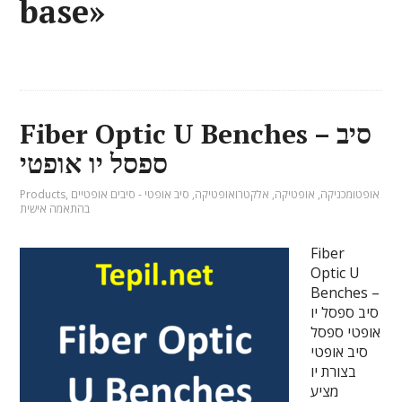
base»
Fiber Optic U Benches – סיב
ספסל יו אופטי
אופטומכניקה
,
אופטיקה
,
אלקטרואופטיקה
,
סיב אופטי - סיבים אופטיים
,
Products
בהתאמה אישית
Fiber
Optic U
Benches –
סיב ספסל יו
אופטי ספסל
סיב אופטי
בצורת יו
מציע