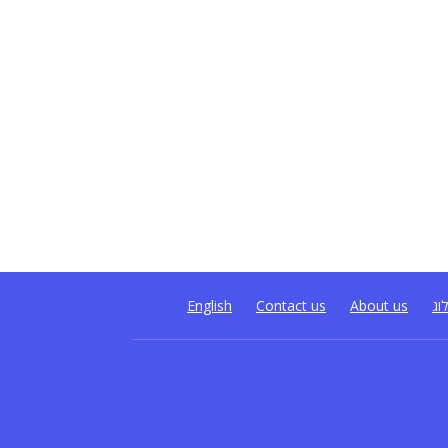
וג
About us
Contact us
English