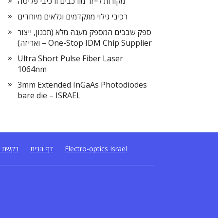
מקורות לייזר מורכבים ורכיבי פליטה
רכיבי גילוי מתקדמים וגלאים מיוחדים
ספק שבבים המספק מענה מלא (תכנון, ייצור
ואריזה) – One-Stop IDM Chip Supplier
Ultra Short Pulse Fiber Laser
1064nm
3mm Extended InGaAs Photodiodes
bare die – ISRAEL
Electro-optics Israel
דף הבית
בקשת ה