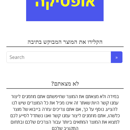
אלקטרואופטיקה
הקלידו את המוצר המבוקש בתיבה
לדים
גבישים
עדשות
אופטיקה
טרה-הרץ
מוליכי אור
מיגון קרינה
מקורות אור
מוצרי קוורץ
אלקטרוניקה
מוצרים אחרים
סיבים אופטיים
גלאים וחיישנים
זכוכיות וציפויים
ספקטרוסקופיה
מסננים אופטיים
הדמיה ומצלמות
מתקנים לרפואה
לייזרים ומוצרי בטיחות לייזר
אופטומכניקה ובקרת תנועה
?לא מצאתם
במידה ולא מצאתם את המוצר שחיפשתם אתם מוזמנים ליצור
עמנו קשר היות שאתר זה אינו מכיל את כל המוצרים שיש לנו
להציע. נוסף על כך, אם אתם צריכים עזרה בייבוא של מוצר
כלשהו, אתם מוזמנים ליצור עמנו קשר ואנו נשתדל לסייע לכם
למצוא את המוצר המתאים ביותר עבור הצרכים שלכם ובתחום
התקציב שלכם