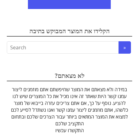
אלקטרואופטיקה
הקלידו את המוצר המבוקש בתיבה
לדים
גבישים
עדשות
אופטיקה
טרה-הרץ
מוליכי אור
מיגון קרינה
מקורות אור
מוצרי קוורץ
אלקטרוניקה
מוצרים אחרים
סיבים אופטיים
גלאים וחיישנים
זכוכיות וציפויים
ספקטרוסקופיה
מסננים אופטיים
הדמיה ומצלמות
מתקנים לרפואה
לייזרים ומוצרי בטיחות לייזר
אופטומכניקה ובקרת תנועה
?לא מצאתם
במידה ולא מצאתם את המוצר שחיפשתם אתם מוזמנים ליצור
עמנו קשר היות שאתר זה אינו מכיל את כל המוצרים שיש לנו
להציע. נוסף על כך, אם אתם צריכים עזרה בייבוא של מוצר
כלשהו, אתם מוזמנים ליצור עמנו קשר ואנו נשתדל לסייע לכם
למצוא את המוצר המתאים ביותר עבור הצרכים שלכם ובתחום
התקציב שלכם
התקשרו עכשיו