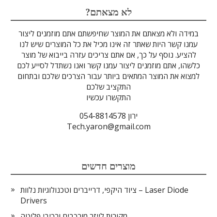
לדים
גבישים
עדשות
טרה-הרץ
מוליכי אור
מיגון קרינה
מקורות אור
מוצרי קוורץ
אלקטרוניקה
מוצרים אחרים
סיבים אופטיים
גלאים וחיישנים
זכוכיות וציפויים
ספקטרוסקופיה
מסננים אופטיים
הדמיה ומצלמות
מתקנים לרפואה
אלקטרואופטיקה
לייזרים ומוצרי בטיחות לייזר
אופטומכניקה ובקרת תנועה
?לא מצאתם
במידה ולא מצאתם את המוצר שחיפשתם אתם מוזמנים ליצור
עמנו קשר היות שאתר זה אינו מכיל את כל המוצרים שיש לנו
להציע. נוסף על כך, אם אתם צריכים עזרה בייבוא של מוצר
כלשהו, אתם מוזמנים ליצור עמנו קשר ואנו נשתדל לסייע לכם
למצוא את המוצר המתאים ביותר עבור הצרכים שלכם ובתחום
התקציב שלכם
התקשרו עכשיו
ירון 054-8814578
Tech.yaron@gmail.com
מוצרים חדשים
ציוד היקפי, דרייברים וטכנולוגיות נלוות – Laser Diode
Drivers
מקורות לייזר מורכבים ורכיבי פליטה