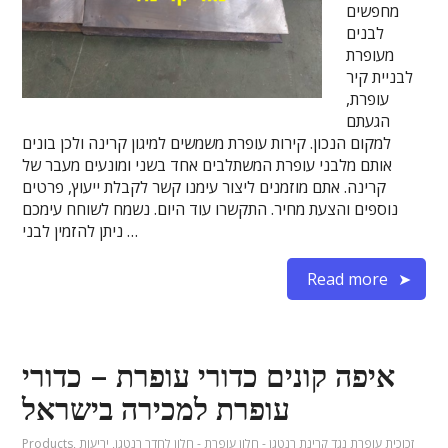
מחפשים
לבנים
מעופרת
לבניית קיר
עופרת,
הגעתם
למקום הנכון. קירות עופרת משמשים למיגון קרינה ולכן בונים
אותם מלבני עופרת המשתלבים אחד בשני ומונעים מעבר של
קרינה. אתם מוזמנים ליצור עימנו קשר לקבלת ייעוץ, פרטים
נוספים והצעת מחיר. התקשרו עוד היום. נשמח לשוחח עימכם
ניתן להזמין לבני …
Read more
איפה קונים כדורי עופרת – כדורי
עופרת למכירה בישראל
זכוכית עופרת נגד קרינת רנטגן - חלון עופרת - חלון לחדר רנטגן
,
יריעות
,
Products