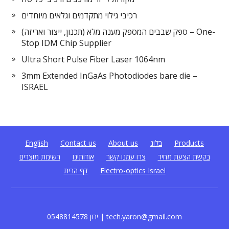
רכיבי גילוי מתקדמים וגלאים מיוחדים
ספק שבבים המספק מענה מלא (תכנון, ייצור ואריזה) – One-
Stop IDM Chip Supplier
Ultra Short Pulse Fiber Laser 1064nm
3mm Extended InGaAs Photodiodes bare die –
ISRAEL
Products
בלוג
About us
Contact us
English
בקשת הצעת מחיר
צרו עמנו קשר
אודותינו
רשימת מוצרים
Electro-optics Israel
דף הבית
0548814578 ירון | tech.yaron@gmail.com