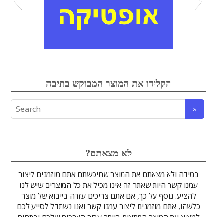
אלקטרואופטיקה
הקלידו את המוצר המבוקש בתיבה
לדים
גבישים
עדשות
אופטיקה
טרה-הרץ
מוליכי אור
מיגון קרינה
מקורות אור
מוצרי קוורץ
אלקטרוניקה
מוצרים אחרים
סיבים אופטיים
גלאים וחיישנים
זכוכיות וציפויים
ספקטרוסקופיה
מסננים אופטיים
הדמיה ומצלמות
מתקנים לרפואה
לייזרים ומוצרי בטיחות לייזר
אופטומכניקה ובקרת תנועה
?לא מצאתם
במידה ולא מצאתם את המוצר שחיפשתם אתם מוזמנים ליצור
עמנו קשר היות שאתר זה אינו מכיל את כל המוצרים שיש לנו
להציע. נוסף על כך, אם אתם צריכים עזרה בייבוא של מוצר
כלשהו, אתם מוזמנים ליצור עמנו קשר ואנו נשתדל לסייע לכם