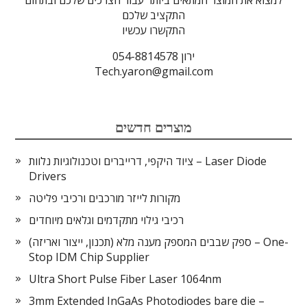
למצוא את המוצר המתאים ביותר עבור הצרכים שלכם ובתחום
התקציב שלכם
התקשרו עכשיו
ירון 054-8814578
Tech.yaron@gmail.com
מוצרים חדשים
ציוד היקפי, דרייברים וטכנולוגיות נלוות – Laser Diode
Drivers
מקורות לייזר מורכבים ורכיבי פליטה
רכיבי גילוי מתקדמים וגלאים מיוחדים
ספק שבבים המספק מענה מלא (תכנון, ייצור ואריזה) – One-
Stop IDM Chip Supplier
Ultra Short Pulse Fiber Laser 1064nm
3mm Extended InGaAs Photodiodes bare die –