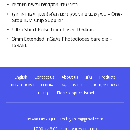
רכיבי גילוי מתקדמים וגלאים מיוחדים
ספק שבבים המספק מענה מלא (תכנון, ייצור ואריזה) – One-
Stop IDM Chip Supplier
Ultra Short Pulse Fiber Laser 1064nm
3mm Extended InGaAs Photodiodes bare die –
ISRAEL
Products
בלוג
About us
Contact us
English
בקשת הצעת מחיר
צרו עמנו קשר
אודותינו
רשימת מוצרים
Electro-optics Israel
דף הבית
0548814578 ירון | tech.yaron@gmail.com
פתוחים ראשון עד חמישי 8:00 עד 17:00