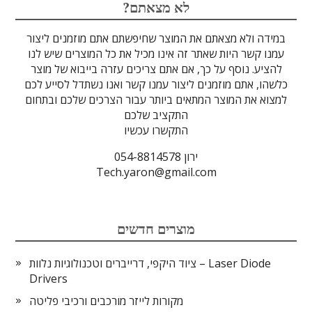
לדים
גבישים
עדשות
אופטיקה
טרה-הרץ
מוליכי אור
מיגון קרינה
מקורות אור
מוצרי קוורץ
אלקטרוניקה
מוצרים אחרים
סיבים אופטיים
גלאים וחיישנים
זכוכיות וציפויים
ספקטרוסקופיה
מסננים אופטיים
הדמיה ומצלמות
מתקנים לרפואה
לייזרים ומוצרי בטיחות לייזר
אופטומכניקה ובקרת תנועה
?לא מצאתם
במידה ולא מצאתם את המוצר שחיפשתם אתם מוזמנים ליצור
עמנו קשר היות שאתר זה אינו מכיל את כל המוצרים שיש לנו
להציע. נוסף על כך, אם אתם צריכים עזרה בייבוא של מוצר
כלשהו, אתם מוזמנים ליצור עמנו קשר ואנו נשתדל לסייע לכם
למצוא את המוצר המתאים ביותר עבור הצרכים שלכם ובתחום
התקציב שלכם
התקשרו עכשיו
ירון 054-8814578
Tech.yaron@gmail.com
מוצרים חדשים
ציוד היקפי, דרייברים וטכנולוגיות נלוות – Laser Diode
Drivers
מקורות לייזר מורכבים ורכיבי פליטה