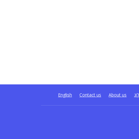
וג
About us
Contact us
English