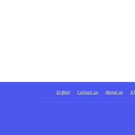
וג
About us
Contact us
English