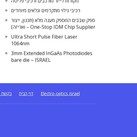
מקורות לייזר מורכבים ורכיבי פליטה
רכיבי גילוי מתקדמים וגלאים מיוחדים
ספק שבבים המספק מענה מלא (תכנון, ייצור
ואריזה) – One-Stop IDM Chip Supplier
Ultra Short Pulse Fiber Laser
1064nm
3mm Extended InGaAs Photodiodes
bare die – ISRAEL
Electro-optics Israel
דף הבית
בקשת ה