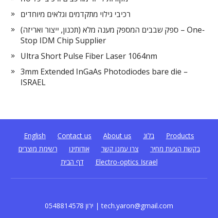
רכיבי גילוי מתקדמים וגלאים מיוחדים
ספק שבבים המספק מענה מלא (תכנון, ייצור ואריזה) – One-
Stop IDM Chip Supplier
Ultra Short Pulse Fiber Laser 1064nm
3mm Extended InGaAs Photodiodes bare die –
ISRAEL
Products
בלוג
About us
Contact us
English
בקשת הצעת מחיר
צרו עמנו קשר
אודותינו
רשימת מוצרים
Electro-optics Israel
דף הבית
0548814578 ירון | tech.yaron@gmail.com