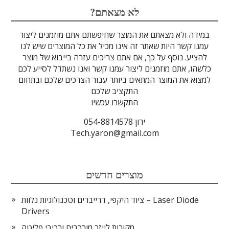
לדים
גבישים
עדשות
אופטיקה
טרה-הרץ
מוליכי אור
מיגון קרינה
מקורות אור
מוצרי קוורץ
אלקטרוניקה
מוצרים אחרים
סיבים אופטיים
גלאים וחיישנים
זכוכיות וציפויים
ספקטרוסקופיה
מסננים אופטיים
הדמיה ומצלמות
מתקנים לרפואה
לייזרים ומוצרי בטיחות לייזר
אופטומכניקה ובקרת תנועה
?לא מצאתם
במידה ולא מצאתם את המוצר שחיפשתם אתם מוזמנים ליצור
עמנו קשר היות שאתר זה אינו מכיל את כל המוצרים שיש לנו
להציע. נוסף על כך, אם אתם צריכים עזרה בייבוא של מוצר
כלשהו, אתם מוזמנים ליצור עמנו קשר ואנו נשתדל לסייע לכם
למצוא את המוצר המתאים ביותר עבור הצרכים שלכם ובתחום
התקציב שלכם
התקשרו עכשיו
ירון 054-8814578
Tech.yaron@gmail.com
מוצרים חדשים
ציוד היקפי, דרייברים וטכנולוגיות נלוות – Laser Diode
Drivers
מקורות לייזר מורכבים ורכיבי פליטה