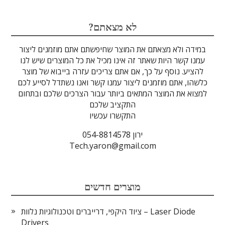
לדים
גבישים
עדשות
טרה-הרץ
מוליכי אור
מיגון קרינה
מקורות אור
מוצרי קוורץ
אלקטרוניקה
מוצרים אחרים
סיבים אופטיים
גלאים וחיישנים
זכוכיות וציפויים
ספקטרוסקופיה
מסננים אופטיים
הדמיה ומצלמות
מתקנים לרפואה
לייזרים ומוצרי בטיחות לייזר
אופטומכניקה ובקרת תנועה
?לא מצאתם
במידה ולא מצאתם את המוצר שחיפשתם אתם מוזמנים ליצור
עמנו קשר היות שאתר זה אינו מכיל את כל המוצרים שיש לנו
להציע. נוסף על כך, אם אתם צריכים עזרה בייבוא של מוצר
כלשהו, אתם מוזמנים ליצור עמנו קשר ואנו נשתדל לסייע לכם
למצוא את המוצר המתאים ביותר עבור הצרכים שלכם ובתחום
התקציב שלכם
התקשרו עכשיו
ירון 054-8814578
Tech.yaron@gmail.com
מוצרים חדשים
ציוד היקפי, דרייברים וטכנולוגיות נלוות – Laser Diode
Drivers