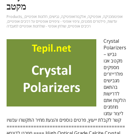
מקטב
אופטומכניקה
,
אופטיקה
,
אלקטרואופטיקה
,
גבישים
,
חלונות אופטיים
,
,
Products
עדשות
,
פילטרים מסננים
,
ציפוי אופטי - ציפויים אופטיים על רכיבים אופטיים
,
רכיבים אופטיים
,
שולחן אופטי - שולחנות אופטיים למעבדה
Crystal
Polarizers
– גביש
מקטב אנו
מספקים
פולרייזרים
מגבישים
בהתאם
לדרישות
הלקוח אתם
מוזמנים
ליצור עמנו
קשר לקבלת ייעוץ, פרטים נוספים והצעת מחיר התקשרו עכשיו
============================================
==== מפרט לדוגמא High Optical Grade Calcite Crystal