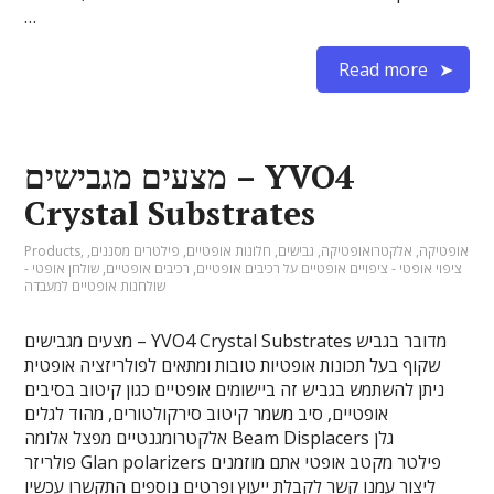
…
Read more
מצעים מגבישים – YVO4
Crystal Substrates
אופטיקה
,
אלקטרואופטיקה
,
גבישים
,
חלונות אופטיים
,
פילטרים מסננים
,
,
Products
ציפוי אופטי - ציפויים אופטיים על רכיבים אופטיים
,
רכיבים אופטיים
,
שולחן אופטי -
שולחנות אופטיים למעבדה
מצעים מגבישים – YVO4 Crystal Substrates מדובר בגביש
שקוף בעל תכונות אופטיות טובות ומתאים לפולריזציה אופטית
ניתן להשתמש בגביש זה ביישומים אופטיים כגון קיטוב בסיבים
אופטיים, סיב משמר קיטוב סירקולטורים, מהוד לגלים
אלקטרומגנטיים מפצל אלומה Beam Displacers גלן
פולריזר Glan polarizers פילטר מקטב אופטי אתם מוזמנים
ליצור עמנו קשר לקבלת ייעוץ ופרטים נוספים התקשרו עכשיו