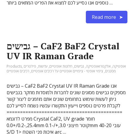
נוספים אנו נסייע לכם למצוא את הפריט המתאים ביותר …
Read more
גבישים – CaF2 BaF2 Crystal
UV IR Raman Grade
אופטיקה
,
אלקטרואופטיקה
,
גבישים
,
חלונות אופטיים
,
עדשות
,
פילטרים
,
Products
מסננים
,
ציפוי אופטי - ציפויים אופטיים על רכיבים אופטיים
,
רכיבים אופטיים
גבישים – CaF2 BaF2 Crystal UV IR Raman Grade אנו
מספקים גבישים מסוגים שונים לחברות ולמוסדות מחקר בגבישים
ניתן לעשות שימוש בתחומים שונים אתם מוזמנים ליצור קשר
לקבלת פרטים נוספים וייעוץ התקשרו עכשיו נשמח לסייע לכם
===========================================
מפרט לדוגמא Crystal CaF2, UV grade חומר
25.4,-0.2/+0.0mm קוטר חיצוני 3.0,+/-0.1mm עובי 40-20
S/D איכות פני השטח <1 arc …