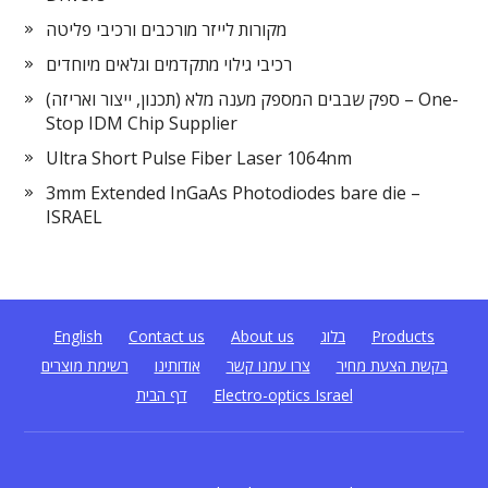
מקורות לייזר מורכבים ורכיבי פליטה
רכיבי גילוי מתקדמים וגלאים מיוחדים
ספק שבבים המספק מענה מלא (תכנון, ייצור ואריזה) – One-
Stop IDM Chip Supplier
Ultra Short Pulse Fiber Laser 1064nm
3mm Extended InGaAs Photodiodes bare die –
ISRAEL
Products
בלוג
About us
Contact us
English
בקשת הצעת מחיר
צרו עמנו קשר
אודותינו
רשימת מוצרים
Electro-optics Israel
דף הבית