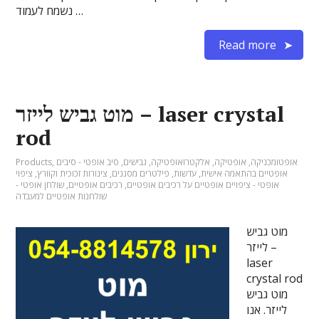
נשמח לעמוד …
Read more
מוט גביש לייזר – laser crystal
rod
אופטומכניקה
,
אופטיקה
,
אלקטרואופטיקה
,
גבישים
,
סיב אופטי - סיבים
,
Products
אופטיים בהתאמה אישית
,
עדשות
,
פילטרים מסננים
,
צינורות זכוכית וקוורץ
,
ציפוי
אופטי - ציפויים אופטיים על רכיבים אופטיים
,
רכיבים אופטיים
,
שולחן אופטי -
שולחנות אופטיים למעבדה
מוט גביש
לייזר –
laser
crystal rod
מוט גביש
לייזר. אנו