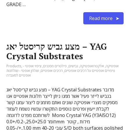
GRADE …
Read more
מצע גביש קריסטל יאג – YAG
Crystal Substrates
אופטיקה
,
אלקטרואופטיקה
,
גבישים
,
פילטרים מסננים
,
ציפוי אופטי -
,
Products
ציפויים אופטיים על רכיבים אופטיים
,
רכיבים אופטיים
,
שולחן אופטי - שולחנות
אופטיים למעבדה
מצע גביש קריסטל יאג – YAG Crystal Substrates מדובר
בגביש לייזר פעיל אשר ממנו ניתן לייצר חלונות אופטיים אנו
מספקים מוצרי אופטיקה שונים ואתם מוזמנים ליצור עמנו קשר
לקבלת ייעוץ ופרטים נוספים התקשרו עכשיו נשמח לעמוד
לשרותכם מפרט לדוגמה Mono Crystal YAG (Y3Al5O12)
חומר 25.0×25.0,-0.2/+0.0mm מידות , קוטר
1.00,+/-0.05mm עובי 40-20 S/D both surfaces polished