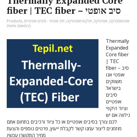
Thermally Expanded Core
fiber | TEC fiber – סיב אופטי
אופטומכניקה
,
אופטיקה
,
אלקטרואופטיקה
,
סיב אופטי - סיבים אופטיים
,
Products
בהתאמה אישית
Thermally
Expanded
Core fiber
| TEC
fiber – סיב
אופטי אנו
משווקים
בישראל
סיבים
אופטיים
וציוד היקפי
נילווה אם יש
לכם צורך בסיבים אופטיים או כל ציוד ורכיבים בתחום אתם
מוזמנים ליצור עמנו קשר לקבלת ייעוץ, פרטים נוספים והצעת
מחיר התקשרו עכשיו