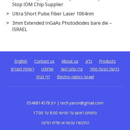
Stop IDM Chip Supplier
Ultra Short Pulse Fiber Laser 1064nm
3mm Extended InGaAs Photodiodes bare die –
ISRAEL
Products
בלוג
About us
Contact us
English
בקשת הצעת מחיר
צרו עמנו קשר
אודותינו
רשימת מוצרים
Electro-optics Israel
דף הבית
0548814578 ירון | tech.yaron@gmail.com
פתוחים ראשון עד חמישי 8:00 עד 17:00
התקשרו עכשיו או שלחו הודעה