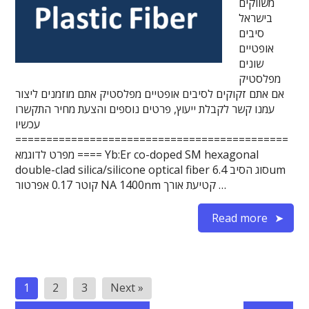
משווקים
בישראל
סיבים
אופטיים
שונים
מפלסטיק
אם אתם זקוקים לסיבים אופטיים מפלסטיק אתם מוזמנים ליצור
עמנו קשר לקבלת ייעוץ, פרטים נוספים והצעת מחיר התקשרו
עכשיו
============================================
==== מפרט לדוגמא Yb:Er co-doped SM hexagonal
double-clad silica/silicone optical fiber סוג הסיב 6.4um
קוטר 0.17 אפרטור NA 1400nm קטיעת אורך …
Read more
Posts
1
2
3
Next »
pagination