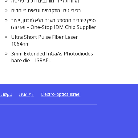
מקורות לייזר מורכבים ורכיבי פליטה
רכיבי גילוי מתקדמים וגלאים מיוחדים
ספק שבבים המספק מענה מלא (תכנון, ייצור
ואריזה) – One-Stop IDM Chip Supplier
Ultra Short Pulse Fiber Laser
1064nm
3mm Extended InGaAs Photodiodes
bare die – ISRAEL
Electro-optics Israel
דף הבית
בקשת ה