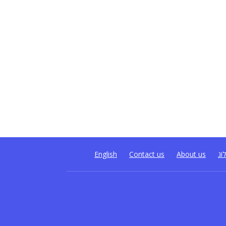
וג
About us
Contact us
English