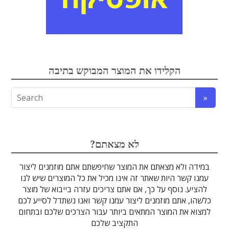
אלקטרואופטיקה
הקלידו את המוצר המבוקש בתיבה
לדים
גבישים
עדשות
אופטיקה
טרה-הרץ
מוליכי אור
מיגון קרינה
מקורות אור
מוצרי קוורץ
אלקטרוניקה
מוצרים אחרים
סיבים אופטיים
גלאים וחיישנים
זכוכיות וציפויים
ספקטרוסקופיה
מסננים אופטיים
הדמיה ומצלמות
מתקנים לרפואה
לייזרים ומוצרי בטיחות לייזר
אופטומכניקה ובקרת תנועה
?לא מצאתם
במידה ולא מצאתם את המוצר שחיפשתם אתם מוזמנים ליצור
עמנו קשר היות שאתר זה אינו מכיל את כל המוצרים שיש לנו
להציע. נוסף על כך, אם אתם צריכים עזרה בייבוא של מוצר
כלשהו, אתם מוזמנים ליצור עמנו קשר ואנו נשתדל לסייע לכם
למצוא את המוצר המתאים ביותר עבור הצרכים שלכם ובתחום
התקציב שלכם