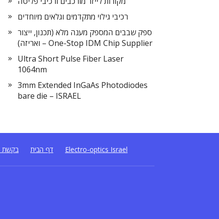
מקורות לייזר מורכבים ורכיבי פליטה
רכיבי גילוי מתקדמים וגלאים מיוחדים
ספק שבבים המספק מענה מלא (תכנון, ייצור
ואריזה) – One-Stop IDM Chip Supplier
Ultra Short Pulse Fiber Laser
1064nm
3mm Extended InGaAs Photodiodes
bare die – ISRAEL
Electro-optics Israel
דף הבית
בקשת ה