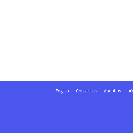
וג
About us
Contact us
English