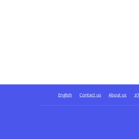
וג
About us
Contact us
English