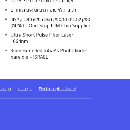
מקורות לייזר מורכבים ורכיבי פליטה
רכיבי גילוי מתקדמים וגלאים מיוחדים
ספק שבבים המספק מענה מלא (תכנון, ייצור
ואריזה) – One-Stop IDM Chip Supplier
Ultra Short Pulse Fiber Laser
1064nm
3mm Extended InGaAs Photodiodes
bare die – ISRAEL
Electro-optics Israel
דף הבית
בקשת ה