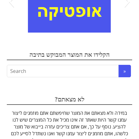
אלקטרואופטיקה
הקלידו את המוצר המבוקש בתיבה
לדים
גבישים
עדשות
אופטיקה
טרה-הרץ
מוליכי אור
מיגון קרינה
מקורות אור
מוצרי קוורץ
אלקטרוניקה
מוצרים אחרים
סיבים אופטיים
גלאים וחיישנים
זכוכיות וציפויים
ספקטרוסקופיה
מסננים אופטיים
הדמיה ומצלמות
מתקנים לרפואה
לייזרים ומוצרי בטיחות לייזר
אופטומכניקה ובקרת תנועה
?לא מצאתם
במידה ולא מצאתם את המוצר שחיפשתם אתם מוזמנים ליצור
עמנו קשר היות שאתר זה אינו מכיל את כל המוצרים שיש לנו
להציע. נוסף על כך, אם אתם צריכים עזרה בייבוא של מוצר
כלשהו, אתם מוזמנים ליצור עמנו קשר ואנו נשתדל לסייע לכם