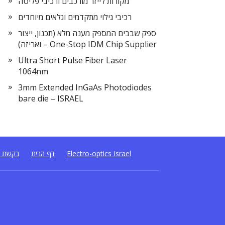
מקורות לייזר מורכבים ורכיבי פליטה
רכיבי גילוי מתקדמים וגלאים מיוחדים
ספק שבבים המספק מענה מלא (תכנון, ייצור
ואריזה) – One-Stop IDM Chip Supplier
Ultra Short Pulse Fiber Laser
1064nm
3mm Extended InGaAs Photodiodes
bare die – ISRAEL
Electro-optics Israel
דף הבית
בקשת ה