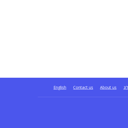
וג
About us
Contact us
English