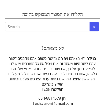
אלקטרואופטיקה
הקלידו את המוצר המבוקש בתיבה
לדים
גבישים
עדשות
אופטיקה
טרה-הרץ
מוליכי אור
מיגון קרינה
מקורות אור
מוצרי קוורץ
אלקטרוניקה
מוצרים אחרים
סיבים אופטיים
גלאים וחיישנים
זכוכיות וציפויים
ספקטרוסקופיה
מסננים אופטיים
הדמיה ומצלמות
מתקנים לרפואה
לייזרים ומוצרי בטיחות לייזר
אופטומכניקה ובקרת תנועה
?לא מצאתם
במידה ולא מצאתם את המוצר שחיפשתם אתם מוזמנים ליצור
עמנו קשר היות שאתר זה אינו מכיל את כל המוצרים שיש לנו
להציע. נוסף על כך, אם אתם צריכים עזרה בייבוא של מוצר
כלשהו, אתם מוזמנים ליצור עמנו קשר ואנו נשתדל לסייע לכם
למצוא את המוצר המתאים ביותר עבור הצרכים שלכם ובתחום
התקציב שלכם
התקשרו עכשיו
ירון 054-8814578
Tech.yaron@gmail.com