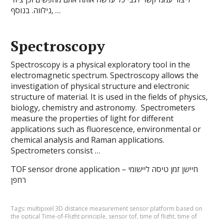
נילווה. בנוסף, …
Spectroscopy
Spectroscopy is a physical exploratory tool in the
electromagnetic spectrum. Spectroscopy allows the
investigation of physical structure and electronic
structure of material. It is used in the fields of physics,
biology, chemistry and astronomy. Spectrometers
measure the properties of light for different
applications such as fluorescence, environmental or
chemical analysis and Raman applications.
Spectrometers consist …
TOF sensor drone application – חיישן זמן טיסה ליישומי
רחפן
Tags:
multipixel 3D distance measurement sensor platform based on
the optical Time-of-Flight principle
,
sensor tof
,
time of flight
,
time of