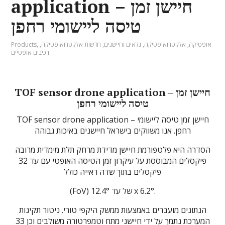
application – חיישן זמן
טיסה ליישומי רחפן
Products
,
,
חדשות אלקטרואופטיקה
,
גלאים וחיישנים
,
אלקטרואופטיקה
,
אופטיקה
רכיבים אופטיים
TOF sensor drone application – חיישן זמן
טיסה ליישומי רחפן
TOF sensor drone application – חיישן זמן טיסה ליישומי
רחפן. אנו משווקים בישראל חיישנים באיכות גבוהה
הסדרה היא פלטפורמת חיישן מדידת מרחק תלת מימדית מרובה
פיקסלים המבוססת על עיקרון זמן הטיסה האופטי עם עד 32
פיקסלים בתוך שדה ראייה כולל
(FoV) של עד 12.4° x 6.2°.
הנתונים מועברים באמצעות ממשק היקפי טורי. ניטור תקינות
המערכת נתמך על ידי חיישני מתח וטמפרטורה משולבים וכן 33