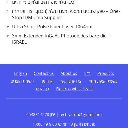
רכיבי גילוי מתקדמים וגלאים מיוחדים
ספק שבבים המספק מענה מלא (תכנון, ייצור ואריזה) – One-
Stop IDM Chip Supplier
Ultra Short Pulse Fiber Laser 1064nm
3mm Extended InGaAs Photodiodes bare die –
ISRAEL
English
Contact us
About us
בלוג
Products
בקשת הצעת מחיר
צרו עמנו קשר
אודותינו
רשימת מוצרים
דף הבית
Electro-optics Israel
0548814578 ירון | tech.yaron@gmail.com
פתוחים ראשון עד חמישי 8:00 עד 17:00