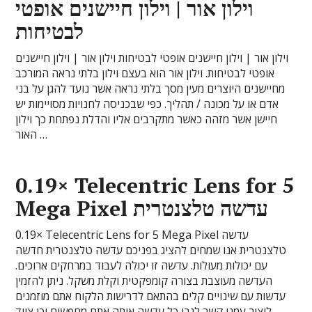
וילון אור | וילון חיישנים אופטי
לבטיחות
וילון אור | וילון חיישנים אופטי לבטיחות וילון אור | וילון חיישנים
אופטי לבטיחות. וילון אור הוא בעצם וילון בלתי נראה המורכב
מחיישנים היוצרים מעין מסך בלתי נראה אשר נועד להגן על בני
אדם או על מכונה / תהליך. כפי שבכניסה לחנויות מסויימות יש
חיישן אשר מזהה כאשר מתקרבים אליו והדלת נפתחת כך וילון
האור …
0.19× Telecentric Lens for 5
Mega Pixel עדשה טלצנטרית
0.19× Telecentric Lens for 5 Mega Pixel עדשה
טלצנטרית אנו שמחים להציג בפניכם עדשה טלצנטרית חדשה
עם יכולות מעולות. עדשה זו יכולה לעבוד במרחקים ארוכים.
העדשה מעוצבת בצורה קומפקטית וקלת משקל. ניתן להזמין
עדשות עם שינויים קלים בהתאם לדרישות הלקוח אתם מוזמנים
ליצור עמנו קשר לגבי כל עדשה אותה אתם מחפשים וכן ציוד