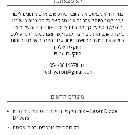
לדים
גבישים
עדשות
טרה-הרץ
מוליכי אור
מיגון קרינה
מקורות אור
מוצרי קוורץ
אלקטרוניקה
מוצרים אחרים
סיבים אופטיים
גלאים וחיישנים
זכוכיות וציפויים
ספקטרוסקופיה
מסננים אופטיים
הדמיה ומצלמות
מתקנים לרפואה
לייזרים ומוצרי בטיחות לייזר
אופטומכניקה ובקרת תנועה
?לא מצאתם
במידה ולא מצאתם את המוצר שחיפשתם אתם מוזמנים ליצור
עמנו קשר היות שאתר זה אינו מכיל את כל המוצרים שיש לנו
להציע. נוסף על כך, אם אתם צריכים עזרה בייבוא של מוצר
כלשהו, אתם מוזמנים ליצור עמנו קשר ואנו נשתדל לסייע לכם
למצוא את המוצר המתאים ביותר עבור הצרכים שלכם ובתחום
התקציב שלכם
התקשרו עכשיו
ירון 054-8814578
Tech.yaron@gmail.com
מוצרים חדשים
ציוד היקפי, דרייברים וטכנולוגיות נלוות – Laser Diode
Drivers
מקורות לייזר מורכבים ורכיבי פליטה