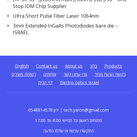
Stop IDM Chip Supplier
Ultra Short Pulse Fiber Laser 1064nm
3mm Extended InGaAs Photodiodes bare die –
ISRAEL
Products
בלוג
About us
Contact us
English
בקשת הצעת מחיר
צרו עמנו קשר
אודותינו
רשימת מוצרים
Electro-optics Israel
דף הבית
0548814578 ירון | tech.yaron@gmail.com
פתוחים ראשון עד חמישי 8:00 עד 17:00
התקשרו עכשיו או שלחו הודעה