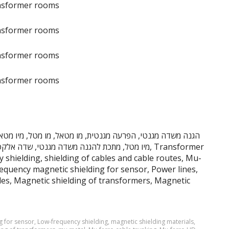
ansformer rooms
ansformer rooms
ansformer rooms
ansformer rooms
מיו מטל, מתכת להגנה משדה מגנטי, שדה אלקטרומגנטי
shielding, shielding of cables and cable routes, Mu-
equency magnetic shielding for sensor, Power lines,
es, Magnetic shielding of transformers, Magnetic
g for sensor
,
Low-frequency shielding
,
magnetic shielding materials
,