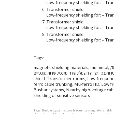
Low-frequency shielding for: – Tr
Transformer shield
Low-frequency shielding for: – Tr
Transformer shield
Low-frequency shielding for: – Tr
Transformer shield
Low-frequency shielding for: – Tr
Tags:
magnetic shielding materials, mu metal, הגנה משדה מגנטי, הפרעה מגנטית, מו מטאל, מו מטל, מיו מטאל,
, שדה חשמלי, שדה מגנטי, שדות מגנטיים, Transformer
shield, Transformer rooms, Low-frequency 
ferro cable trunking, Mu-ferro HD, Low fr
Busbar systems, Nearby high-voltage cabl
shielding of sensitive sensors
Tags:
Busbar systems
,
Low frequency magnetic shieldin