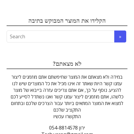
אלקטרואופטיקה
הקלידו את המוצר המבוקש בתיבה
לדים
גבישים
עדשות
אופטיקה
טרה-הרץ
מוליכי אור
מיגון קרינה
מקורות אור
מוצרי קוורץ
אלקטרוניקה
מוצרים אחרים
סיבים אופטיים
גלאים וחיישנים
זכוכיות וציפויים
ספקטרוסקופיה
מסננים אופטיים
הדמיה ומצלמות
מתקנים לרפואה
לייזרים ומוצרי בטיחות לייזר
אופטומכניקה ובקרת תנועה
?לא מצאתם
במידה ולא מצאתם את המוצר שחיפשתם אתם מוזמנים ליצור
עמנו קשר היות שאתר זה אינו מכיל את כל המוצרים שיש לנו
להציע. נוסף על כך, אם אתם צריכים עזרה בייבוא של מוצר
כלשהו, אתם מוזמנים ליצור עמנו קשר ואנו נשתדל לסייע לכם
למצוא את המוצר המתאים ביותר עבור הצרכים שלכם ובתחום
התקציב שלכם
התקשרו עכשיו
ירון 054-8814578