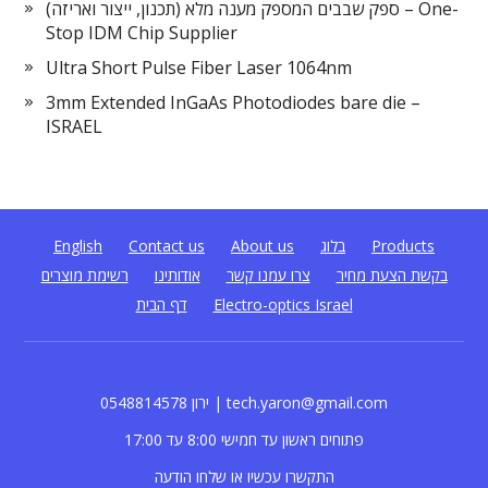
ספק שבבים המספק מענה מלא (תכנון, ייצור ואריזה) – One-
Stop IDM Chip Supplier
Ultra Short Pulse Fiber Laser 1064nm
3mm Extended InGaAs Photodiodes bare die –
ISRAEL
Products
בלוג
About us
Contact us
English
בקשת הצעת מחיר
צרו עמנו קשר
אודותינו
רשימת מוצרים
Electro-optics Israel
דף הבית
0548814578 ירון | tech.yaron@gmail.com
פתוחים ראשון עד חמישי 8:00 עד 17:00
התקשרו עכשיו או שלחו הודעה