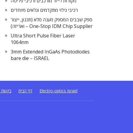
מקורות לייזר מורכבים ורכיבי פליטה
רכיבי גילוי מתקדמים וגלאים מיוחדים
ספק שבבים המספק מענה מלא (תכנון, ייצור
ואריזה) – One-Stop IDM Chip Supplier
Ultra Short Pulse Fiber Laser
1064nm
3mm Extended InGaAs Photodiodes
bare die – ISRAEL
Electro-optics Israel
דף הבית
בקשת ה