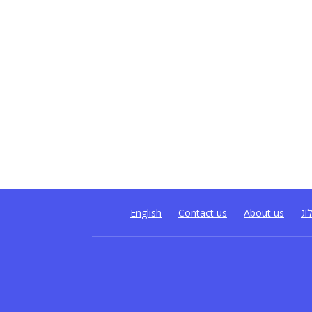
וג
About us
Contact us
English