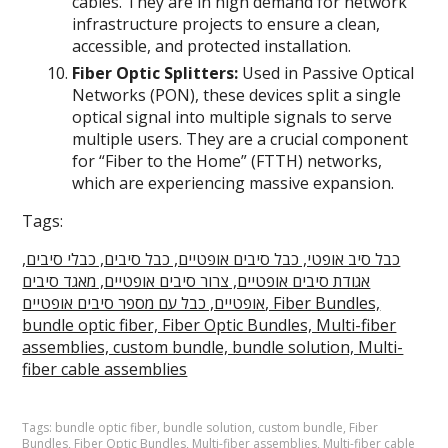
cables. They are in high demand for network
infrastructure projects to ensure a clean,
accessible, and protected installation.
Fiber Optic Splitters:
Used in Passive Optical
Networks (PON), these devices split a single
optical signal into multiple signals to serve
multiple users. They are a crucial component
for “Fiber to the Home” (FTTH) networks,
which are experiencing massive expansion.
Tags:
כבל סיב אופטי, כבל סיבים אופטיים, כבל סיבים, כבלי סיבים,
אגודת סיבים אופטיים, צרור סיבים אופטיים, מאגד סיבים
אופטיים, כבל עם מספר סיבים אופטיים, Fiber Bundles,
bundle optic fiber, Fiber Optic Bundles, Multi-fiber
assemblies, custom bundle, bundle solution, Multi-
fiber cable assemblies
Tags:
bundle optic fiber
,
bundle solution
,
custom bundle
,
Fiber
Bundles
,
Fiber Optic Bundles
,
Multi-fiber assemblies
,
Multi-fiber cable