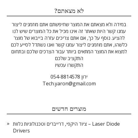
לדים
גבישים
עדשות
טרה-הרץ
מוליכי אור
מיגון קרינה
מקורות אור
מוצרי קוורץ
אלקטרוניקה
מוצרים אחרים
סיבים אופטיים
גלאים וחיישנים
זכוכיות וציפויים
ספקטרוסקופיה
מסננים אופטיים
הדמיה ומצלמות
מתקנים לרפואה
לייזרים ומוצרי בטיחות לייזר
אופטומכניקה ובקרת תנועה
?לא מצאתם
במידה ולא מצאתם את המוצר שחיפשתם אתם מוזמנים ליצור
עמנו קשר היות שאתר זה אינו מכיל את כל המוצרים שיש לנו
להציע. נוסף על כך, אם אתם צריכים עזרה בייבוא של מוצר
כלשהו, אתם מוזמנים ליצור עמנו קשר ואנו נשתדל לסייע לכם
למצוא את המוצר המתאים ביותר עבור הצרכים שלכם ובתחום
התקציב שלכם
התקשרו עכשיו
ירון 054-8814578
Tech.yaron@gmail.com
מוצרים חדשים
ציוד היקפי, דרייברים וטכנולוגיות נלוות – Laser Diode
Drivers