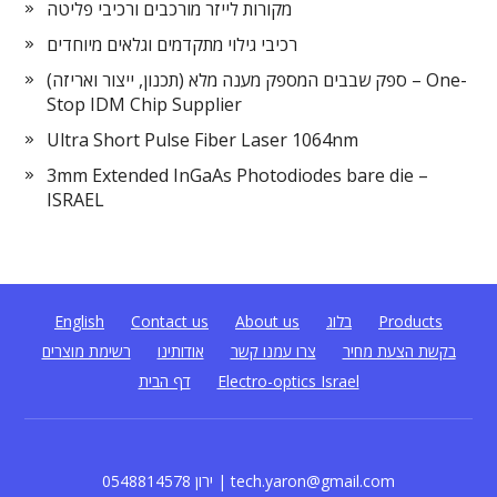
מקורות לייזר מורכבים ורכיבי פליטה
רכיבי גילוי מתקדמים וגלאים מיוחדים
ספק שבבים המספק מענה מלא (תכנון, ייצור ואריזה) – One-
Stop IDM Chip Supplier
Ultra Short Pulse Fiber Laser 1064nm
3mm Extended InGaAs Photodiodes bare die –
ISRAEL
English
Contact us
About us
בלוג
Products
בקשת הצעת מחיר
צרו עמנו קשר
אודותינו
רשימת מוצרים
דף הבית
Electro-optics Israel
0548814578 ירון | tech.yaron@gmail.com