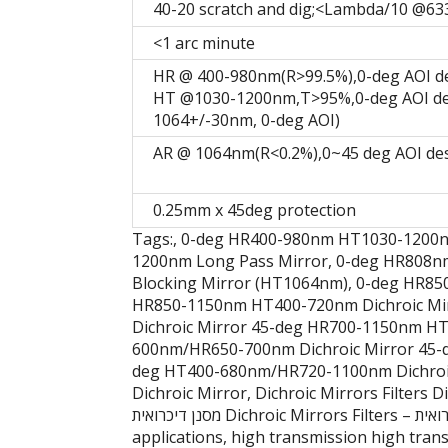
40-20 scratch and dig;<Lambda/10 @63
<1 arc minute
HR @ 400-980nm(R>99.5%),0-deg AOI d
HT @1030-1200nm,T>95%,0-deg AOI de
1064+/-30nm, 0-deg AOI)
AR @ 1064nm(R<0.2%),0~45 deg AOI de
0.25mm x 45deg protection
Tags:, 0-deg HR400-980nm HT1030-1200
1200nm Long Pass Mirror, 0-deg HR808n
Blocking Mirror (HT1064nm), 0-deg HR85
HR850-1150nm HT400-720nm Dichroic Mi
Dichroic Mirror 45-deg HR700-1150nm HT
600nm/HR650-700nm Dichroic Mirror 45-
deg HT400-680nm/HR720-1100nm Dichroi
Dichroic Mirror, Dichroic Mirrors Filters Dich
מסנן דיכרואית Dichroic Mirrors Filters – מראה מסנן דיכרואית, fluorescence applications fluorescence
applications, high transmission high tran