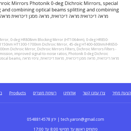
hroic Mirrors Photonik 0-deg Dichroic Mirrors, special
ting and combining optical beams splitting and combining
irror
,
0-deg HR808nm Blocking Mirror (HT1064nm)
,
0-deg HR850-
1150nm HT1300-1700nm Dichroic Mirror
,
45-deg HT400-600nm/HR650-
0nm Dichroic Mirror
,
Dichroic Mirrors Filters
,
Dichroic Mirrors Filters -
smission
,
improved signal-to-noise ratios
,
Photonik 0-deg Dichroic
ptical beams
,
ציפוי מראה
,
מראות דיכרואיות
,
מראה מסנן דיכרואית
,
מראה דיכרואית
בל
Products
רשימת מוצרים
אודותינו
צרו עמנו קשר
צעת מחיר
0548814578 ירון | tech.yaron@gmail.com
פתוחים ראשון עד חמישי 8:00 עד 17:00