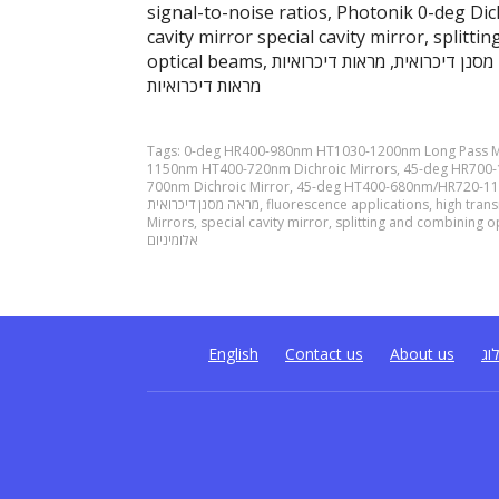
signal-to-noise ratios, Photonik 0-deg Dic
cavity mirror special cavity mirror, split
optical beams, מראה דיכרואית מראה דיכרואית, מראה מסנן דיכרואית מראה מסנן דיכרואית, מראות דיכרואיות
מראות דיכרואיות
Tags:
0-deg HR400-980nm HT1030-1200nm Long Pass M
1150nm HT400-720nm Dichroic Mirrors
,
45-deg HR700-
700nm Dichroic Mirror
,
45-deg HT400-680nm/HR720-110
מראה מסנן דיכרואית
,
fluorescence applications
,
high tran
Mirrors
,
special cavity mirror
,
splitting and combining o
אלומיניום
English
Contact us
About us
וג