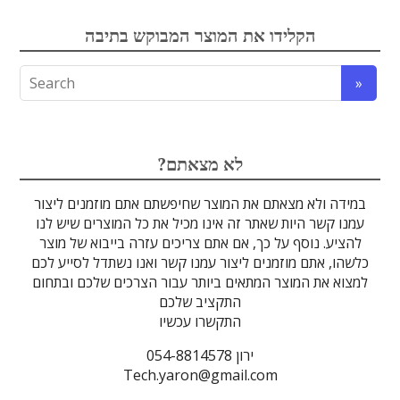
הקלידו את המוצר המבוקש בתיבה
לדים
גבישים
עדשות
אופטיקה
טרה-הרץ
מוליכי אור
מיגון קרינה
מקורות אור
מוצרי קוורץ
אלקטרוניקה
מוצרים אחרים
סיבים אופטיים
גלאים וחיישנים
זכוכיות וציפויים
ספקטרוסקופיה
מסננים אופטיים
הדמיה ומצלמות
מתקנים לרפואה
לייזרים ומוצרי בטיחות לייזר
אופטומכניקה ובקרת תנועה
?לא מצאתם
במידה ולא מצאתם את המוצר שחיפשתם אתם מוזמנים ליצור
עמנו קשר היות שאתר זה אינו מכיל את כל המוצרים שיש לנו
להציע. נוסף על כך, אם אתם צריכים עזרה בייבוא של מוצר
כלשהו, אתם מוזמנים ליצור עמנו קשר ואנו נשתדל לסייע לכם
למצוא את המוצר המתאים ביותר עבור הצרכים שלכם ובתחום
התקציב שלכם
התקשרו עכשיו
ירון 054-8814578
Tech.yaron@gmail.com