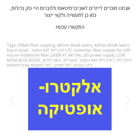
אנחנו מוכרים לייזרים לאוניברסיטאות ולחברות היי טק גדולות,
כמו כן לתעשייה ולקווי ייצור
התקשרו עכשיו
Tags:
200um fiber coupling
,
447nm diode lasers
,
447nm diode lasers -
fiber coupler for 200-
,
FC connector
,
buy in Israel - דיודת לייזר 447 ננומטר
micron multimode fiber
,
LASER AT 447 nm
,
LED power supply
,
LOW
דיודת לייזר
,
דיודת לייזר 447 ננומטר
,
יבואן לייזר
,
יבואן לייזרים
,
,
NOISE BLUE DIODE
לייזר בישראל
,
לייזר למחקר
,
לייזר למעבדות אוניברסיטאיות
אלקטרואופטיקה