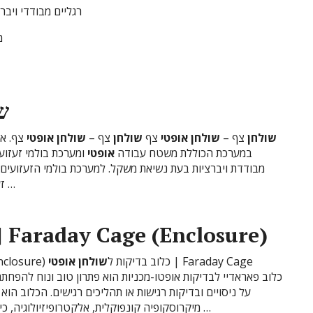
שולחן
שולחן
רגליים מבודדי ויבר
אופטי
אופטיים
מעבדה
מעבדה
בישראל
יציב
רגיש
מ
ש
שולחן
צף –
שולחן
אופטי
צף
שולחן
צף –
שולחן
אופטי
צף. אנ
במערכת הכוללת משטח עבודה
אופטי
ומערכת בולמי זעזוע
מבודדת ויברציות בעת נשיאת משקל. למערכת בולמי הזעזועים הפ
זעזועים אופקית ואנכית. בולמי הזעזועים מופעלים על …
| Faraday Cage (Enclosure)
| Faraday Cage
| Faraday Cage (Enclosure) כלוב בדיקות ל
שולחן
אופטי
על ניסויים ובדיקות רגישות או תהליכים רגישים. הכלוב הו
מיקרוסקופיה קונפוקלית, אלקטרופיזיולוגיה, כיול חיישנים וכו הכלוב בנוי מחומרים קלים ופרופילים …