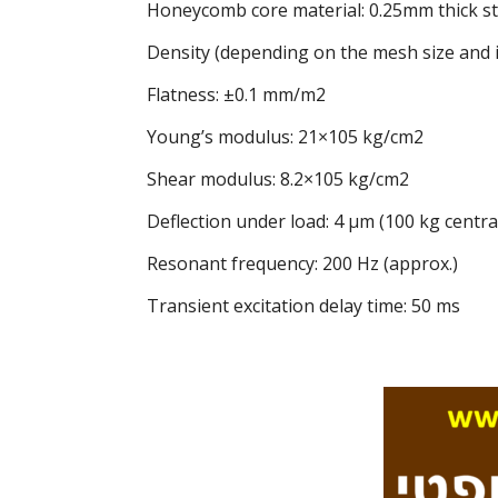
Honeycomb core material: 0.25mm thick st
Density (depending on the mesh size and i
Flatness: ±0.1 mm/m2
Young’s modulus: 21×105 kg/cm2
Shear modulus: 8.2×105 kg/cm2
Deflection under load: 4 μm (100 kg centra
Resonant frequency: 200 Hz (approx.)
Transient excitation delay time: 50 ms