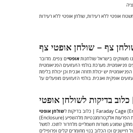
שולחן
שולחן
ציה
אופטי
אופטי
מחיר
למכירה
שטח אופטי ללא רעידות, שולחן אופטי ללא רעידות
ולחן
צף –
שולחן
אופטי
צף
ו משווקים בישראל שולחנות
אופטי
ים צפים. מדובר
ים פניאומטית. מערכת בולמי הזעזועים הפניאומטית
ניאומטית יש יכולת תזוזה אנכית וכן יכולת בלימת
כלוב בדיקות ל
שולחן
אופטי
כלוב בדיקות ל
שולחן
אופטי
(Enclosure) כלוב פאראדיי לבדיקות אופטו-מכניות הוא פתרון טוב ונוח להפחתת הפרעות אלקטרומגנטיות מלהשפיע
א מתקן שמונע משדות חשמליים מלחדור לתוכו. למשל