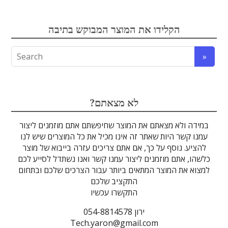
אלקטרואופטיקה
הקלידו את המוצר המבוקש בתיבה
לדים
גבישים
עדשות
אופטיקה
טרה-הרץ
מוליכי אור
מיגון קרינה
מקורות אור
מוצרי קוורץ
אלקטרוניקה
מוצרים אחרים
סיבים אופטיים
גלאים וחיישנים
זכוכיות וציפויים
ספקטרוסקופיה
מסננים אופטיים
הדמיה ומצלמות
מתקנים לרפואה
לייזרים ומוצרי בטיחות לייזר
אופטומכניקה ובקרת תנועה
?לא מצאתם
במידה ולא מצאתם את המוצר שחיפשתם אתם מוזמנים ליצור
עמנו קשר היות שאתר זה אינו מכיל את כל המוצרים שיש לנו
להציע. נוסף על כך, אם אתם צריכים עזרה בייבוא של מוצר
כלשהו, אתם מוזמנים ליצור עמנו קשר ואנו נשתדל לסייע לכם
למצוא את המוצר המתאים ביותר עבור הצרכים שלכם ובתחום
התקציב שלכם
התקשרו עכשיו
ירון 054-8814578
Tech.yaron@gmail.com