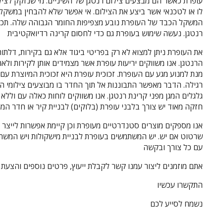
עופרת כאשר הם מבצעים צילום רנטגן של השיניים. מי שנזקק לצילו
לו או לטכנאי אשר ביצע את הצילום. אי אפשר שלא להבחין במשקל
המשקל הכבד של העופרת נובע מצפיפות החומר הגבוהה שלה. תכו
רנטגן. נעשה שימוש בעופרת גם כדי לחסום קרינה רדיואקטיבית
את העופרת ניתן למצוא לא רק בפריטי ביגוד אלא גם בקירות, דלתות, 
הרנטגן. אנו משווקים יריעות עופרת אשר מצמידים אותן לקירות ולא
מנת למנוע מגע עם העופרת. זכוכית עופרת היא זכוכית המיוצרת עם 
רגילה. הדבר מאפשר התבוננות אל תוך החדר בו מבוצעים צילומי הר
גלגלים המגן מפני קרינת רנטגן. אנו משווקים לוחות כאלה עם וללא
חזקה מאוד יש צורך בלבני עופרת (בלוקים) לבניית קיר או חדר המו
אנו מספקים מוצרים סטנדרטיים מעופרת וכן קיימת אפשרות לייצר 
שרטוט אם יש. יש המשתמשים בעופרת לבניית מישקולות ויש המשת
עם כל צורך ובקשה
אתם מוזמנים ליצור עמנו קשר לקבלת ייעוץ, פרטים נוספים והצעת 
התקשרו עכשיו
נשמח לסייע לכם