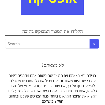
אלקטרואופטיקה
הקלידו את המוצר המבוקש בתיבה
לדים
גבישים
עדשות
טרה-הרץ
מוליכי אור
מיגון קרינה
מקורות אור
מוצרי קוורץ
אלקטרוניקה
מוצרים אחרים
סיבים אופטיים
גלאים וחיישנים
זכוכיות וציפויים
ספקטרוסקופיה
מסננים אופטיים
הדמיה ומצלמות
מתקנים לרפואה
לייזרים ומוצרי בטיחות לייזר
אופטומכניקה ובקרת תנועה
?לא מצאתם
במידה ולא מצאתם את המוצר שחיפשתם אתם מוזמנים ליצור
עמנו קשר היות שאתר זה אינו מכיל את כל המוצרים שיש לנו
להציע. נוסף על כך, אם אתם צריכים עזרה בייבוא של מוצר
כלשהו, אתם מוזמנים ליצור עמנו קשר ואנו נשתדל לסייע לכם
למצוא את המוצר המתאים ביותר עבור הצרכים שלכם ובתחום
התקציב שלכם