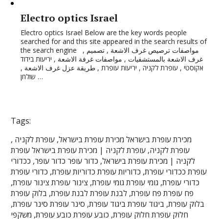
Electro optics Israel
Electro optics Israel Below are the key words people
searched for and this site appeared in the search results of
the search engine , مواصفات ترصيص غرف الاشعة , تصميم
غرف الاشعة بالمستشفيات , مواصفات غرفة الاشعة , יריעות בידוד
אקוסטי , עופרת לקניה , יריעות עופרת , طريقة عزل غرف الاشعة ,
שולחן …
Tags:
, מכירת עופרת בישראל מכירת עופרת בישראל, עופרת לקניה
עופרת לקניה, עופרת לקניה | מכירת עופרת בישראל עופרת
לקניה | מכירת עופרת בישראל, כדור עופר כדור עופר, ככדורי
עופרת ככדורי עופרת, כדוריות עופרת כדוריות עופרת, כדורי עופרת
כדורי עופרת, גומי עופרת גומי עופרת, צינור עופרת צינור עופרת,
פח עופרת פח עופרת, לבנת עופרת לבנת עופרת, בלוק עופרת
בלוק עופרת, ביגוד עופרת ביגוד עופרת, סינר עופרת סינר עופרת,
חלוק עופרת חלוק עופרת, כובע עופרת כובע עופרת, משקפי