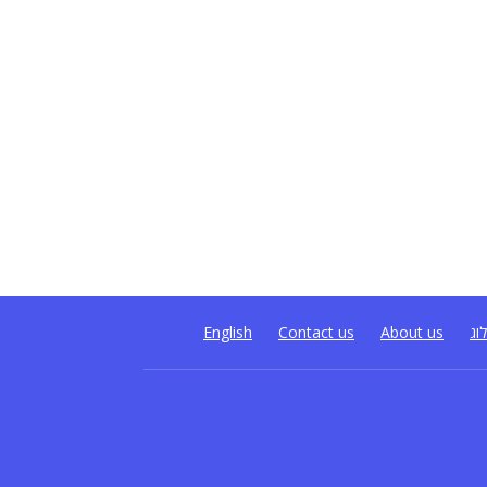
וג
About us
Contact us
English