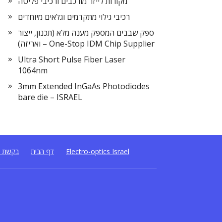
מקורות לייזר מורכבים ורכיבי פליטה
רכיבי גילוי מתקדמים וגלאים מיוחדים
ספק שבבים המספק מענה מלא (תכנון, ייצור
ואריזה) – One-Stop IDM Chip Supplier
Ultra Short Pulse Fiber Laser
1064nm
3mm Extended InGaAs Photodiodes
bare die – ISRAEL
Electro-optics Israel
דף הבית
בקשת ה