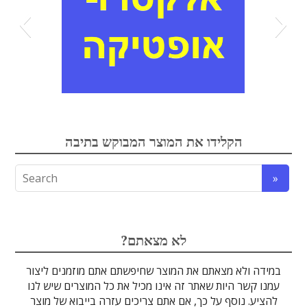
אופטיקה
אלקטרואופטיקה
הקלידו את המוצר המבוקש בתיבה
לדים
גבישים
עדשות
טרה-הרץ
מוליכי אור
מיגון קרינה
מקורות אור
מוצרי קוורץ
אלקטרוניקה
מוצרים אחרים
סיבים אופטיים
גלאים וחיישנים
זכוכיות וציפויים
ספקטרוסקופיה
מסננים אופטיים
הדמיה ומצלמות
מתקנים לרפואה
לייזרים ומוצרי בטיחות לייזר
אופטומכניקה ובקרת תנועה
?לא מצאתם
במידה ולא מצאתם את המוצר שחיפשתם אתם מוזמנים ליצור
עמנו קשר היות שאתר זה אינו מכיל את כל המוצרים שיש לנו
להציע. נוסף על כך, אם אתם צריכים עזרה בייבוא של מוצר